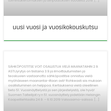
toimintakertomuksen ja tilinpäätöksen vuodelta 2019. […]
uusi vuosi ja vuosikokouskutsu
SÄHKÖPOSTITSE VOIT OSALLISTUA VIELÄ MAANATAIHIN 2.9.
ASTIJyrytys on tiistaina 3.9 ja ilmoittautumisten ja
teoskuvien vastaanotto sähköpostitse onnistuu vielä
myöhäiseen maanantai-iltaan asti! Rohkeasti siis mukaan
osallistuminen on helppoa. Kertauksena vielä oleellinen
tieto 51. Vuosinäyttelystä ja sen järjestelyistä, ole hyvä!
Suomen Taiteilijat ry:n 51. vuosinäyttely pidetään Helsingin
Kaapelitehtaalla 24.9. – 6.10.2019 Valssaamo-salissa. […]