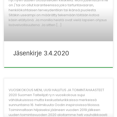
nyt hyvin uusien olosuhteiden keskellä. Moni jäsenistämme
on / tai on ollut karanteenissa joko tartuntavaaran,
henkilökohtaisen terveydentilan tai ikänsä puolesta.
Sitäkin useampi on määrätty tekemään töitään kotoa
käsin etätyönä. Ja monilla heistä ovat vielä lapsien ohjaus
lisävelvollisuutena. Ja sitten […]
Jäsenkirje 3.4.2020
VUOSIKOKOUS MENI, UUSI HALLITUS JA TOIMINTAHAASTEET
2020 Suomen Taiteilijat ry:n vuosikokous sujui
vähälukuisissa mutta keskustelurikkaissa merkeissä
sunnuntaina 16. helmikuuta Oodin inspiroivissa tiloissa.
Toiminnaltaan hiljaiseksi jääneen vuoden 2019 jälkeen
uuden toimintavuoden 2020 aloitamme heti vauhdikkaasti