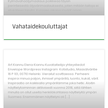
Kylmävahaöljymaalaus poikkeaa täysin
perinteisestä öljyvärimaalauksesta, joten mitään taitoja ei
etukäteen tarvita. Kurssien aikana löydät oman
tapasi käyttää tätä mielenkiintoista ja monia […]
Vahataidekouluttajat
Art Kiannu Elena Kiannu Kuvataiteilija yhteystiedot
Envelope Wordpress Instagram Kotistudio, Maasälväntie
16 P 101, 00710 Helsinki. Vierailut sovittaessa. Perheeni
inspiroi minua paljon, ihmiset ympärillä, luonto, kukat, värit.
Inspiraatio on kaikkialla ympärillämme joka hetki. Aloitin
näyttelytoiminnan aktiivisesti vuonna 2018, siitä lähtien
minulla on ollut useita henkilökohtaisia näyttelyitä ympäri
Suomea. Ensimmäinen näyttelyni oli […]