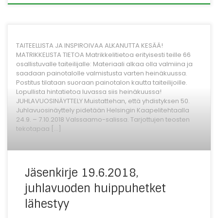
TAITEELLISTA JA INSPIROIVAA ALKANUTTA KESÄÄ!
MATRIKKELISTA TIETOA Matrikkelitietoa erityisesti teille 66
osallistuvalle taiteilijalle: Materiaali alkaa olla valmiina ja
saadaan painotalolle valmistusta varten heinäkuussa.
Postitus tilataan suoraan painotalon kautta taiteilijoille.
Lopullista hintatietoa luvassa siis heinäkuussa!
JUHLAVUOSINÄYTTELY Muistattehan, että yhdistyksen 50.
Juhlavuosinäyttely pidetään Helsingin Kaapelitehtaalla
24.9. – 7.10.2018 Valssaamo-salissa. Tarjottujen teosten
tekotapaa […]
Jäsenkirje 19.6.2018,
juhlavuoden huippuhetket
lähestyy