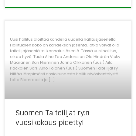
Uusi hallitus aloittaa kahdella uudella hallitusjäsenellä
Hallituksen koko on kahdeksan jäsentä, jotka voivat olla
taiteilijajäseniä tai kannatusjäseniä. Tässä uusi hallitus,
olkaa hyvä. Tuula Alho Tea Andersson Ole Hindrén Vicky
Maaranen Sari Nieminen Jonna Olkkonen (uusi) Aila
Packalén Sari-Aino Tolonen (uusi) Suomen Taiteilijat ry
kiittää lämpimästi ansioituneesta hallitustyöskentelystä
Lotta Blomroosia ja […]
Suomen Taiteilijat ry:n
vuosikokous pidetty!