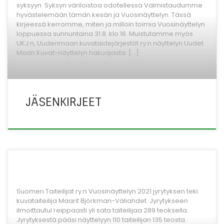
syksyyn ​Syksyn väriloistoa odotellessa Valmistaudumme
hyvästelemään tämän kesän ja Vuosinäyttelyn. Tässä
kirjeessä kerromme, miten ja milloin toimia Vuosinäyttelyn
loppuessa sunnuntaina 31.8. klo 16. Muistutamme myös
UKJ:n, Uudenmaan kuvataidejärjestöt ry:n näyttelyn Uudet
Maan Kuvat-näyttelyn hakuajasta. […]
JÄSENKIRJEET
Suomen Taiteilijat ry:n Vuosinäyttelyn 2021 jyrytyksen teki
kuvataiteilija Maarit Björkman-Väliahdet. Jyrytykseen
ilmoittautui reippaasti yli sata taiteilijaa 289 teoksella.
Jyrytyksestä pääsi näyttelyyn 110 taiteilijan 135 teosta.