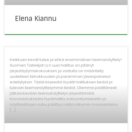
Elena Kiannu
Keikkuen kevät tulee ja ehkä ensimmäinen teemanäyttely!
Suomen Taiteilijat ry:n uusi hallitus on pitänyt
järjestäytymiskokouksen ja vastuita on määritelty
uudelleen tehokkuuden ja paremman jäsenpalvelun
edellytyksin. Tästä kirjeestä löydät hallituksen tiedot ja
tulevan teemanäyttelymme tiedot. Olemme päättäneet
jatkaa kevään teemanäyttelyn järjestämistä
Koronaviruksesta huolimatta, kokoontumiskielto ja
näyttelytilojen sulku päättyy näillä näkymin maanantaina
[…]