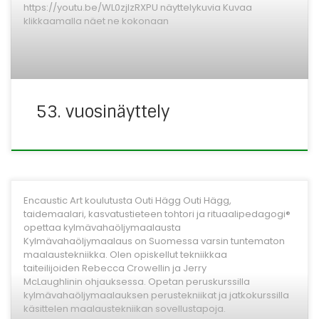
https://youtu.be/WL0zjIzRXPU näyttelykuvia Kuvaa
klikkaamalla näet ne kokonaan
53. vuosinäyttely
Encaustic Art koulutusta Outi Hägg Outi Hägg,
taidemaalari, kasvatustieteen tohtori ja rituaalipedagogi®
opettaa kylmävahaöljymaalausta
Kylmävahaöljymaalaus on Suomessa varsin tuntematon
maalaustekniikka. Olen opiskellut tekniikkaa
taiteilijoiden Rebecca Crowellin ja Jerry
McLaughlinin ohjauksessa. Opetan peruskurssilla
kylmävahaöljymaalauksen perustekniikat ja jatkokurssilla
käsittelen maalaustekniikan sovellustapoja.