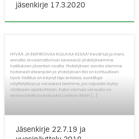
jäsenkirje 17.3.2020
HYVÄÄ JA INSPIROIVAA KULUVAA KESÄÄ! Kevät tuli ja meni,
ennalta arvaamattoman kiireisenä yhdistyksemme
hallituksen jäsenten osalta. Yhdistyksen asioita olemme
hoitaneet eteenpäin ja yhdistyksen tila on kohtuullisen
hyvä. Hallitus on käynyt läpi erilaisia, suosittuja
näyttelytiloja ja varauksia teemme, jos vapaata löytyy
otolliseen ajankohtaan. Kaksi varmaa varausta on
ensivuodelle toukokuuksi Loviisan Almin […]
Jäsenkirje 22.7.19 ja