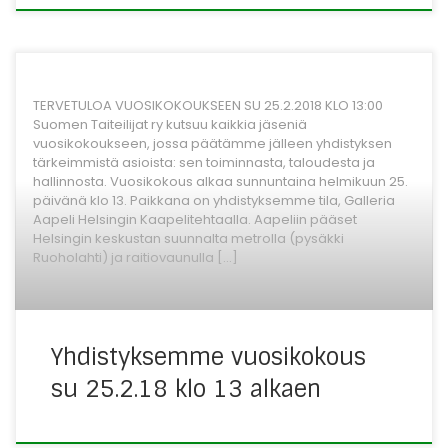
TERVETULOA VUOSIKOKOUKSEEN SU 25.2.2018 KLO 13:00
Suomen Taiteilijat ry kutsuu kaikkia jäseniä
vuosikokoukseen, jossa päätämme jälleen yhdistyksen
tärkeimmistä asioista: sen toiminnasta, taloudesta ja
hallinnosta. Vuosikokous alkaa sunnuntaina helmikuun 25.
päivänä klo 13. Paikkana on yhdistyksemme tila, Galleria
Aapeli Helsingin Kaapelitehtaalla. Aapeliin pääset
Helsingin keskustan suunnalta metrolla (pysäkki
Ruoholahti) ja raitiovaunulla […]
Yhdistyksemme vuosikokous
su 25.2.18 klo 13 alkaen