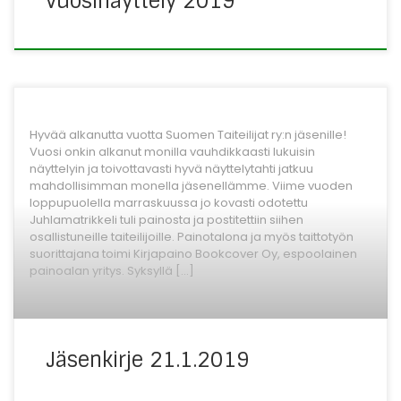
vuosinäyttely 2019
Hyvää alkanutta vuotta Suomen Taiteilijat ry:n jäsenille!
Vuosi onkin alkanut monilla vauhdikkaasti lukuisin
näyttelyin ja toivottavasti hyvä näyttelytahti jatkuu
mahdollisimman monella jäsenellämme. Viime vuoden
loppupuolella marraskuussa jo kovasti odotettu
Juhlamatrikkeli tuli painosta ja postitettiin siihen
osallistuneille taiteilijoille. Painotalona ja myös taittotyön
suorittajana toimi Kirjapaino Bookcover Oy, espoolainen
painoalan yritys. Syksyllä […]
Jäsenkirje 21.1.2019