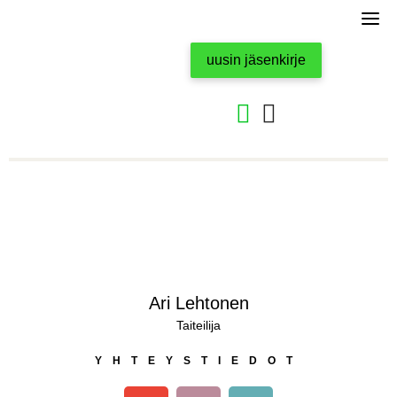
Skip
to
content
uusin jäsenkirje
Ari Lehtonen
Taiteilija
YHTEYSTIEDOT