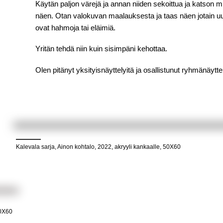
Käytän paljon värejä ja annan niiden sekoittua ja katson m
näen. Otan valokuvan maalauksesta ja taas näen jotain uut
ovat hahmoja tai eläimiä.
Yritän tehdä niin kuin sisimpäni kehottaa.
Olen pitänyt yksityisnäyttelyitä ja osallistunut ryhmänäytte
Kalevala sarja, Ainon kohtalo, 2022, akryyli kankaalle, 50X60
50X60