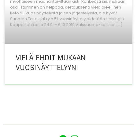
myöhäiseen maanantai-iltaan asti! Rohkeasti siis mukaan
osallistuminen on helppoa. Kertauksena vielä oleellinen
tieto 51. Vuosinäyttelystä ja sen järjestelyistä, ole hyvä!
Suomen Taiteilijat ry:n 51. vuosinäyttely pidetään Helsingin
Kaapelitehtaalla 24.9. – 6.10.2019 Valssaamo-salissa. […]
VIELÄ EHDIT MUKAAN
VUOSINÄYTTELYYN!
fab fa-facebook
fab fa-instagram