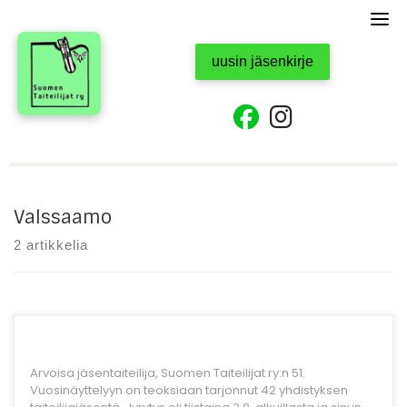
Skip
to
content
uusin jäsenkirje
fab fa-facebook
fab fa-instagr
Valssaamo
2 artikkelia
Arvoisa jäsentaiteilija, Suomen Taiteilijat ry:n 51.
Vuosinäyttelyyn on teoksiaan tarjonnut 42 yhdistyksen