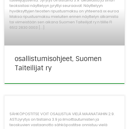
taiteilijajäsentä. Jyrytys oli tiistaina 3.9. alkuillasta ja sinun
teoksistasi näyttelyyn jyryttyi seuraavat: Näyttelyyn
hyväksyttyjen teosten ripustusmaksu on yhteensä xx euroa
Maksa ripustusmaksu mieluiten ennen näyttelyn alkamista
tai viimeistään sen aikana Suomen Taiteilijat ry:n tilille FI
6512 2830 0003 […]
osallistumisohjeet, Suomen
Taiteilijat ry
SÄHKÖPOSTITSE VOIT OSALLISTUA VIELÄ MAANATAIHIN 2.9.
ASTIJyrytys on tiistaina 3.9 ja ilmoittautumisten ja
teoskuvien vastaanotto sähköpostitse onnistuu vielä